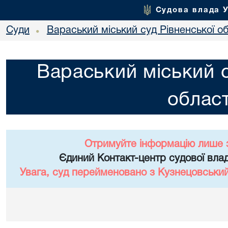
Судова влада 
Суди
Вараський міський суд Рівненської об
•
Вараський міський с
област
Отримуйте інформацію лише 
Єдиний Контакт-центр судової влад
Увага, суд перейменовано з Кузнецовський 