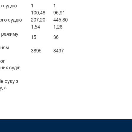
го суддю
1
1
100,48
96,91
ного суддю
207,20
445,80
1,54
1,26
м режиму
15
36
нням
3895
8497
мог
них судів
в суду з
, з