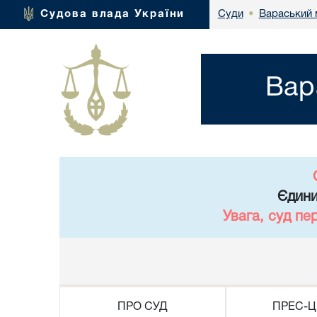
Вараський м
Судова влада України
Суди
•
Вар
Єдини
Увага, суд пе
ПРО СУД
ПРЕС-Ц