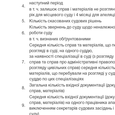
наступний період
4.
в т. ч. залишок справ і матеріалів не розгля
рік для місцевого суду і 4 місяці для апеляц
5.
Кількість скасованих судових рішень
Кількість звернень до суду щодо неналежної
роботи суду
6.
в т. ч. визнаних обґрунтованими
Середня кількість справ та матеріалів, що 
розгляді в суді, на одного суддю,
за наявності спеціалізації в суді (з розгляд
7.
справ та справ про адміністративні правоп
розгляду цивільних справ) середня кількість
матеріалів, що перебували на розгляді у суд
суддю по цих спеціалізаціях
Загальна кількість вхідної документації (док
8.
справ, матеріалів)
Середня кількість вхідної документації (доку
справ, матеріалів) на одного працівника апа
9.
виключенням секретарів судових засідань і
суду)