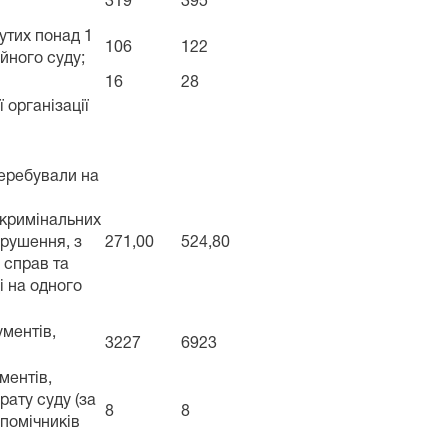
319
395
нутих понад 1
106
122
ійного суду;
16
28
 організації
перебували на
у кримінальних
орушення, з
271,00
524,80
 справ та
і на одного
ументів,
3227
6923
ментів,
рату суду (за
8
8
 помічників