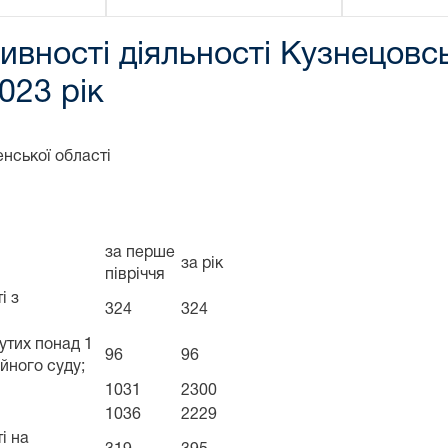
ивності діяльності Кузнецовсь
023 рік
нської області
за перше
за рік
півріччя
і з
324
324
нутих понад 1
96
96
ійного суду;
1031
2300
1036
2229
і на