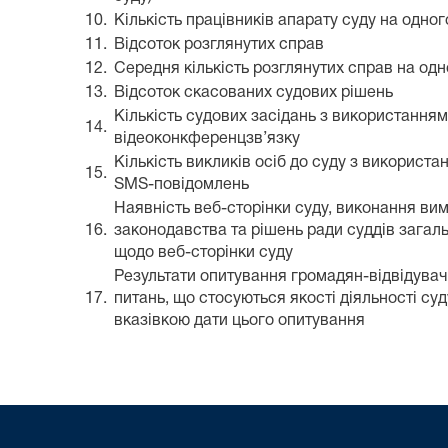
10.
Кількість працівників апарату суду на одно
11.
Відсоток розглянутих справ
12.
Середня кількість розглянутих справ на од
13.
Відсоток скасованих судових рішень
Кількість судових засідань з використання
14.
відеоконкференцзв’язку
Кількість викликів осіб до суду з використа
15.
SMS-повідомлень
Наявність веб-сторінки суду, виконання ви
16.
законодавства та рішень ради суддів загаль
щодо веб-сторінки суду
Результати опитування громадян-відвідувачі
17.
питань, що стосуються якості діяльності суду
вказівкою дати цього опитування