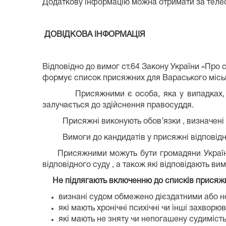
Додаткову інформацію можна отримати за телеф
ДОВІДКОВА ІНФОРМАЦІЯ
Відповідно до вимог ст.64 Закону України «Про 
формує список присяжних для Вараського місько
Присяжними є особа, яка у випадках, визна
залучається до здійснення правосуддя.
Присяжні виконують обов’язки , визначені пунк
Вимоги до кандидатів у присяжні відповідно д
Присяжними можуть бути громадяни України, щ
відповідного суду , а також які відповідають ви
Не підлягають включенню до списків присяж
визнані судом обмежено дієздатними або н
які мають хронічні психічні чи інші захво
які мають не зняту чи непогашену судимість