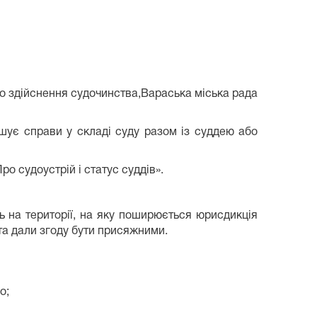
ого здійснення судочинства,Вараська міська рада
є справи у складі суду разом із суддею або
о судоустрій і статус суддів».
 на території, на яку поширюється юрисдикція
 та дали згоду бути присяжними.
го;