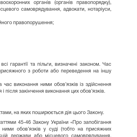
воохоронних органів (органів правопорядку),
ісцевого самоврядування, адвокати, нотаріуси,
ійного правопорушення;
сі гарантії та пільги, визначені законом. Час
 присяжного з роботи або переведення на іншу
а час виконання ними обов’язків із здійснення
 після закінчення виконання цих обов’язків.
ктами, на яких поширюється дія цього Закону.
ттями 45-46 Закону України «Про запобігання
м ними обов’язків у суді (тобто на присяжних
кцій держави або місцевого самоврядування,