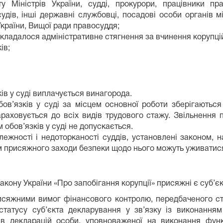
у Міністрів України, судді, прокурори, працівники пра
судів, інші державні службовці, посадові особи органів м
 України, Вищої ради правосуддя;
накладалося адміністративне стягнення за вчинення корупц
ів;
в у суді виплачується винагорода.
’язків у суді за місцем основної роботи зберігаються в
араховується до всіх видів трудового стажу. Звільнення
 обов’язків у суді не допускається.
жності і недоторканості суддів, установлені законом, н
присяжного заходи безпеки щодо нього можуть уживатися і
Закону України «Про запобігання корупції» присяжні є суб’є
жними вимог фінансового контролю, передбаченого ста
статусу суб’єкта декларування у зв’язку із виконання
в декларацій особи, уповноваженої на виконання фун