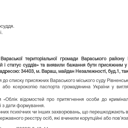
осуддя.
і.
Вараської територіальної громади Вараського району Р
 і статус суддів» та виявили бажання бути присяжним у 
адресою: 34403, м. Вараш, майдан Незалежності, буд.1, так
до списку присяжних Вараського міського суду Рівненсько
 або ксерокопію паспорта громадянина України у вигляд
и «Облік відомостей про притягнення особи до криміналь
ці з дати формування.
ічних психічних чи інших захворювань, що перешкоджають 
ержавного реєстру осіб, які вчинили корупційні або пов’яз