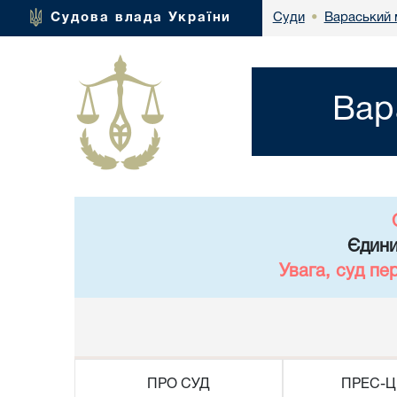
Вараський м
Судова влада України
Суди
•
Вар
Єдини
Увага, суд пе
ПРО СУД
ПРЕС-Ц