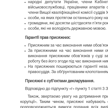
народні депутати України, члени Кабінет
військовослужбовці, працівники апаратів 
члени Вищої кваліфікаційної комісії суддів
особи, на яких протягом останнього року 
громадяни, які досягли шістдесяти п’яти рок
особи, які не володіють державною мовою.
Гарантії прав присяжних:
Присяжним за час виконання ними обов’язкі
За присяжними на час виконання ними обов
виконання присяжним обов’язків у суді з
роботу без його згоди під час виконання ним
На присяжних поширюються гарантії незале
правосуддя. За обґрунтованим клопотанням 
Присяжні є суб’єктами декларування.
Відповідно до підпункту «г» пункту 1 статті 3 
Також, звертаємо увагу на дотримання прися
корупції». Таким чином, присяжні набувають 
розповсюджуються вимоги подання всіх виді