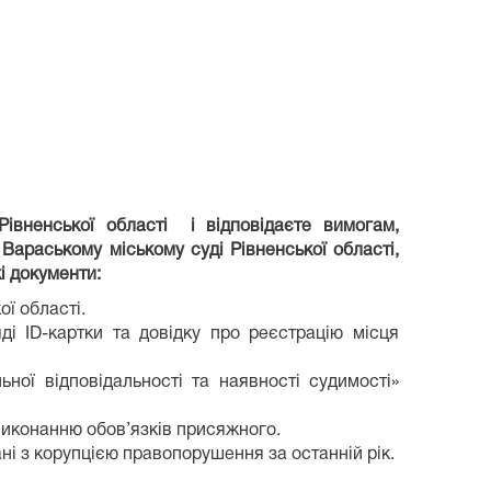
івненської області і відповідаєте вимогам,
Вараському міському суді Рівненської області,
і документи:
ї області.
і ID-картки та довідку про реєстрацію місця
ної відповідальності та наявності судимості»
виконанню обов’язків присяжного.
ані з корупцією правопорушення за останній рік.