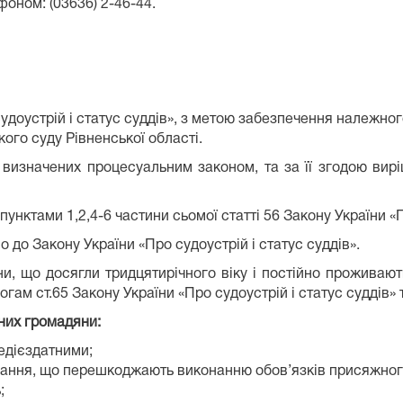
оном: (03636) 2-46-44.
судоустрій і статус суддів», з метою забезпечення належн
го суду Рівненської області.
чених процесуальним законом, та за її згодою вирішу
тами 1,2,4-6 частини сьомої статті 56 Закону України «Пр
о Закону України «Про судоустрій і статус суддів».
о досягли тридцятирічного віку і постійно проживають
могам ст.65 Закону України «Про судоустрій і статус суддів»
них громадяни:
едієздатними;
рювання, що перешкоджають виконанню обов’язків присяжно
;