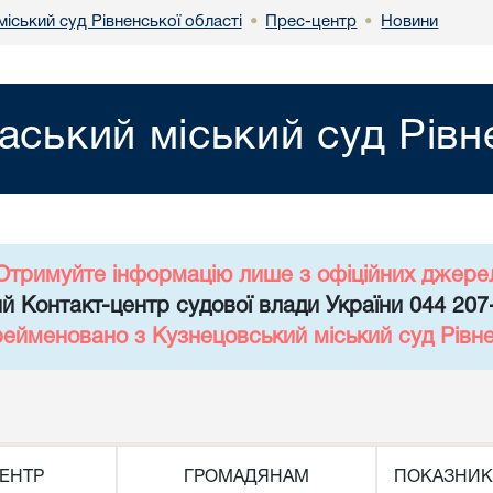
іський суд Рівненської області
Прес-центр
Новини
•
•
аський міський суд Рівн
Отримуйте інформацію лише з офіційних джере
й Контакт-центр судової влади України 044 207
рейменовано з Кузнецовський міський суд Рівне
ЕНТР
ГРОМАДЯНАМ
ПОКАЗНИК