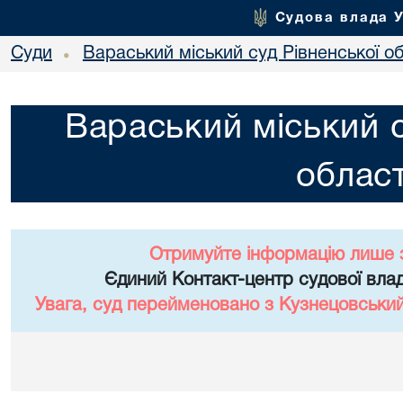
Судова влада 
Суди
Вараський міський суд Рівненської об
•
Вараський міський с
област
Отримуйте інформацію лише 
Єдиний Контакт-центр судової влад
Увага, суд перейменовано з Кузнецовський 