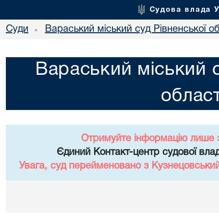
Судова влада 
Суди
Вараський міський суд Рівненської об
•
Вараський міський с
област
Отримуйте інформацію лише 
Єдиний Контакт-центр судової влад
Увага, суд перейменовано з Кузнецовський 