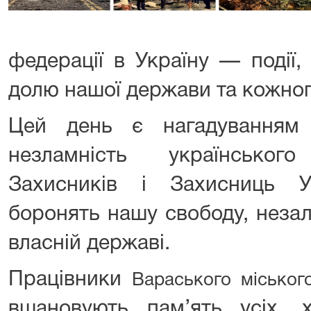
федерації в Україну — події,
долю нашої держави та кожног
Цей день є нагадуванням 
незламність українськог
Захисників і Захисниць У
боронять нашу свободу, незал
власній державі.
Працівники
Вараського міського
вшановують пам’ять усіх, х