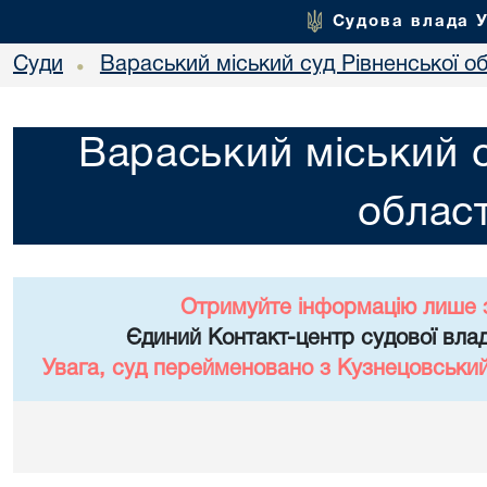
Судова влада 
Суди
Вараський міський суд Рівненської об
•
Вараський міський с
област
Отримуйте інформацію лише 
Єдиний Контакт-центр судової влад
Увага, суд перейменовано з Кузнецовський 