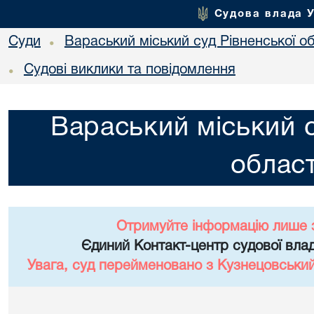
Судова влада 
Суди
Вараський міський суд Рівненської об
•
Судові виклики та повідомлення
•
Вараський міський с
област
Отримуйте інформацію лише 
Єдиний Контакт-центр судової влад
Увага, суд перейменовано з Кузнецовський 