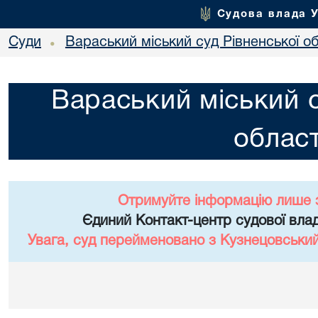
Судова влада 
Суди
Вараський міський суд Рівненської об
•
Вараський міський с
област
Отримуйте інформацію лише 
Єдиний Контакт-центр судової влад
Увага, суд перейменовано з Кузнецовський 